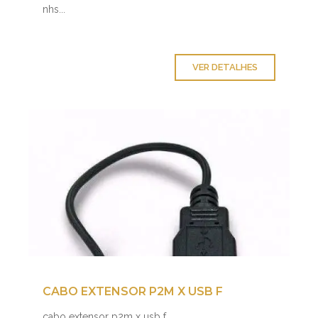
nhs...
VER DETALHES
CABO EXTENSOR P2M X USB F
cabo extensor p2m x usb f...