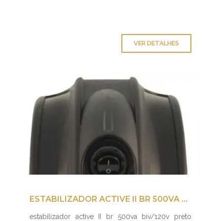
VER DETALHES
ESTABILIZADOR ACTIVE II BR 500VA BIV/120V PRETO NHS
estabilizador active II br 500va biv/120v preto