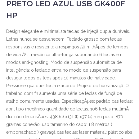
PRETO LED AZUL USB GK400F
HP
Design elegante e minimalista teclas de injeçã dupla duráveis.
Letras nunca se desvanecem. Teclado grosso com teclas
responsivas e resistente a respingos 50 milhÃµes de tempos
de vida Ãºtil mecânica ultra-longa suportando 6 teclas e n
modos anti-ghosting. Modo de suspensão automática de
inteligência: o teclado entra no modo de suspensão para
desligar todos os leds após 10 minutos de inatividade.
Pressione qualquer tecla e acorde. Projeto de humanizaçã. O
trabalho com fn aumenta uma série de teclas de funçã de
atalho comumente usadas. EspecificaçÃµes: padrão das teclas:
abnt tipo mecânico quantidade de teclas: 106 teclas multimÃ­
dia: não dimensÃµes: 438 (c) x131 (l) x37 (a) mm peso: 870
gramas conexão: usb tamanho do cabo: 1.8 metros (
emborrachado ) gravaçã das teclas: laser material: plástico abs