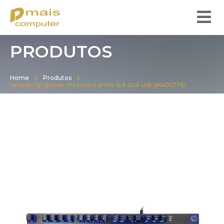
PRODUTOS
Home
Produtos
teclado hp gamer mecanico preto led azul usb gk400f hp