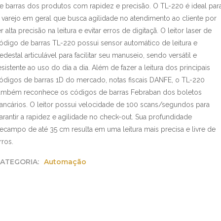
e barras dos produtos com rapidez e precisão. O TL-220 é ideal par
 varejo em geral que busca agilidade no atendimento ao cliente por
er alta precisão na leitura e evitar erros de digitaçã. O leitor laser de
ódigo de barras TL-220 possui sensor automático de leitura e
edestal articulável para facilitar seu manuseio, sendo versátil e
esistente ao uso do dia a dia. Além de fazer a leitura dos principais
ódigos de barras 1D do mercado, notas fiscais DANFE, o TL-220
ambém reconhece os códigos de barras Febraban dos boletos
ancários. O leitor possui velocidade de 100 scans/segundos para
arantir a rapidez e agilidade no check-out. Sua profundidade
ecampo de até 35 cm resulta em uma leitura mais precisa e livre de
rros.
ATEGORIA:
Automação