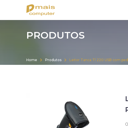
Rua Peru, 1488 - Centro - Chuí
suporte@dmaiscomputer.c
PRODUTOS
Home
Produtos
Leitor Tanca Tl 220 USB com ped
O