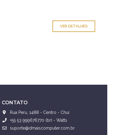
VER DETALHES
CONTATO
Rua Peru, 1488 - Centro - Chuí
+55 53 999676770 (br) - Watts
suporte@dmaiscomputer.com.br