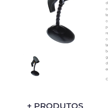
d
o
t
c
p
r
c
t
b
g
d
e
C
+ PRODUTOS