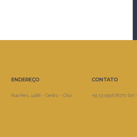
ENDEREÇO
CONTATO
Rua Peru, 1488 - Centro - Chuí
+55 53 999676770 (br) 