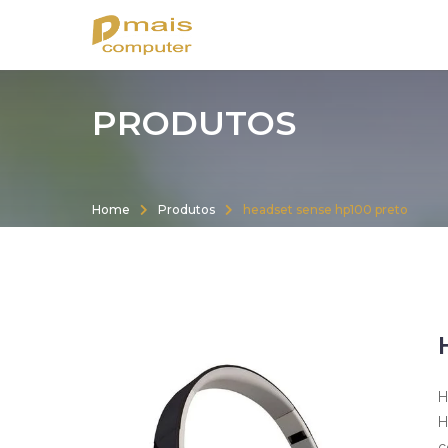
Rua Peru, 1488 - Centro - Chuí
suporte@dmaiscomputer.c
PRODUTOS
Home
Produtos
headset sense hp100 preto
H
H
c