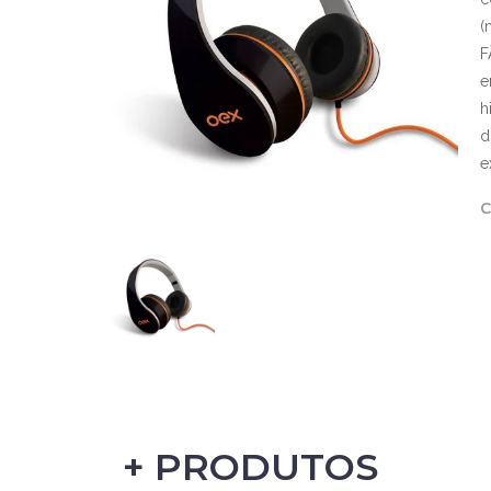
(
F
e
h
d
e
C
+ PRODUTOS