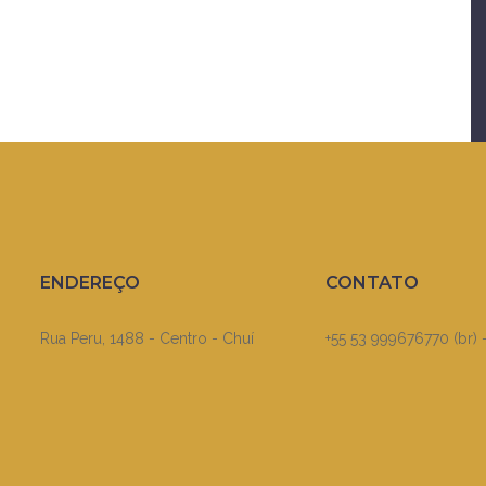
ENDEREÇO
CONTATO
Rua Peru, 1488 - Centro - Chuí
+55 53 999676770 (br) 