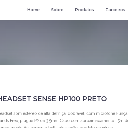
om.br
Home
Sobre
Produtos
Parceiros
HEADSET SENSE HP100 PRETO
eadset som estéreo de alta definiçã, dobrável, com microfone Funçã
ands Free, plugue P2 de 3.5mm Cabo com aproximadamente 1.5m d
omprimento Acabamento brilhante atenão: produto de vitrine