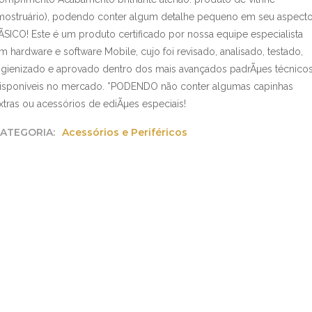
mostruário), podendo conter algum detalhe pequeno em seu aspect
ÃSICO! Este é um produto certificado por nossa equipe especialista
m hardware e software Mobile, cujo foi revisado, analisado, testado,
igienizado e aprovado dentro dos mais avançados padrÃµes técnico
isponíveis no mercado. *PODENDO não conter algumas capinhas
xtras ou acessórios de ediÃµes especiais!
ATEGORIA:
Acessórios e Periféricos