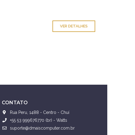
VER DETALHES
CONTATO
Rua Peru, 1488 - Centro - Chuí
+55 53 999676770 (br) - Watts
suporte@dmaiscomputer.com.br