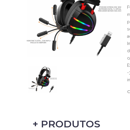
F
m
p
s
a
I
d
c
E
-
i
C
+ PRODUTOS