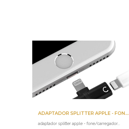
ADAPTADOR SPLITTER APPLE - FONE/CARREGADOR
adaptador splitter apple - fone/carregador...