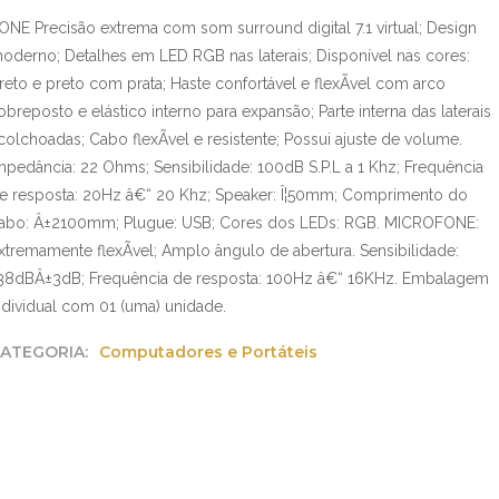
ONE Precisão extrema com som surround digital 7.1 virtual; Design
oderno; Detalhes em LED RGB nas laterais; Disponível nas cores:
reto e preto com prata; Haste confortável e flexÃ­vel com arco
obreposto e elástico interno para expansão; Parte interna das laterais
colchoadas; Cabo flexÃ­vel e resistente; Possui ajuste de volume.
mpedância: 22 Ohms; Sensibilidade: 100dB S.P.L a 1 Khz; Frequência
e resposta: 20Hz â€“ 20 Khz; Speaker: Î¦50mm; Comprimento do
abo: Â±2100mm; Plugue: USB; Cores dos LEDs: RGB. MICROFONE:
xtremamente flexÃ­vel; Amplo ângulo de abertura. Sensibilidade:
38dBÂ±3dB; Frequência de resposta: 100Hz â€“ 16KHz. Embalagem
ndividual com 01 (uma) unidade.
ATEGORIA:
Computadores e Portáteis