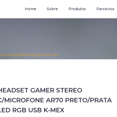
om.br
Home
Sobre
Produtos
Parceiros
 ar70 preto/prata led rgb usb k-mex
HEADSET GAMER STEREO
C/MICROFONE AR70 PRETO/PRATA
LED RGB USB K-MEX