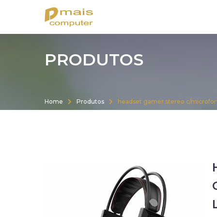
Rua Peru, 1488 - Centro - Chuí
suporte@dmaiscomputer.c
PRODUTOS
Home
Produtos
headset gamer stereo c/microfone