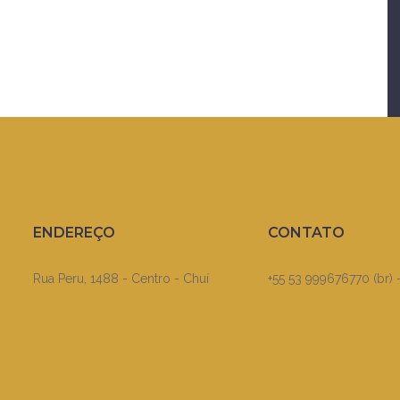
ENDEREÇO
CONTATO
Rua Peru, 1488 - Centro - Chuí
+55 53 999676770 (br) 