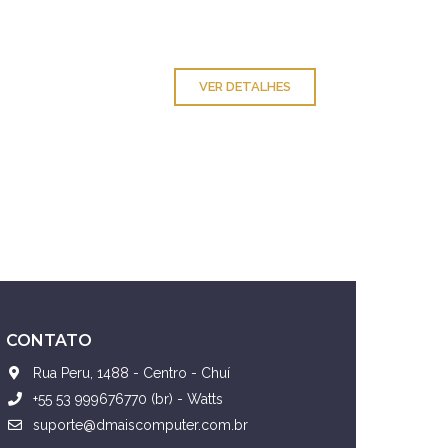
VER DETALHES
CONTATO
Rua Peru, 1488 - Centro - Chuí
+55 53 999676770 (br) - Watts
suporte@dmaiscomputer.com.br