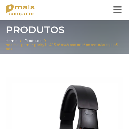
PRODUTOS
Home
Produtos
headset gamer gorky hs4 13 p/ ps4/xbox one/ pc preto/laranja p3
oex