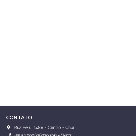
CONTATO
Rua Peru, 1488 - Centro - Chuí
+55 53 999676770 (br) - Watts