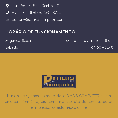
Rua Peru, 1488 - Centro - Chuí
+55 53 999676770 (br) - Watts
suporte@dmaiscomputer.com.br
HORÁRIO DE FUNCIONAMENTO
Segunda-Sexta
09:00 - 11:45 | 13:30 - 18:00
Sábado
09:00 - 11:45
Há mais de 15 anos no mercado, a DMAIS COMPUTER atua na
área da Informática, tais como manutenção de computadores
e impressoras, automação come