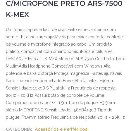
C/MICROFONE PRETO ARS-7500
K-MEX
Um fone simples e fácil de usar. Feito especialmente com
som Hi-Fi, auriculares ajustáveis para maior conforto, controle
de volume e microfone integrado ao cabo. Um produto
pratico, compatível com smartphones, iPods e celulares.
DESTAQUE Marca: - K-MEX Modelo: ARS-7500 Cor: Preto Tipo:
MultimÃ­dia Headphone Compatível com Windows Alta
potência e baixa distorçã Proteçã magnética Hastes ajustáveis
Parte superior emborrachado Fone: Alto falantes: F40mm
Sensibilidade: 103dB S.P.L at 1KHz Frequência de resposta:
20Hz ~ 20KHz Possui botão de controle de volume
Comprimento do cabo: +/- 1,5m Tipo de plugue: F3.5mm
stéreo MICROFONE: Sensibilidade: -58dBÂ±3dB Tipo de
plugue: F3.5mm stéreo Frequência de resposta: 20Hz ~ 20KHz
CATEGORIA:
Acessórios e Periféricos