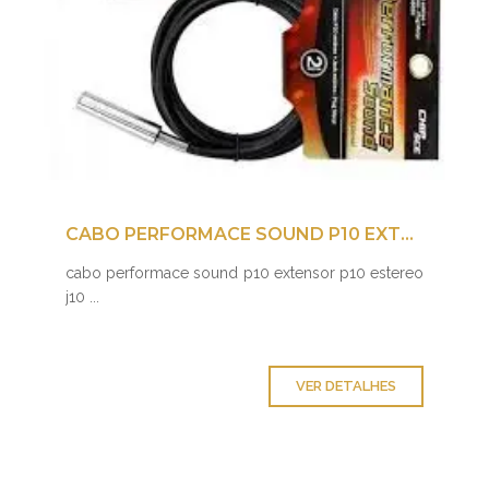
CABO PERFORMACE SOUND P10 EXTENSOR P10 ESTEREO J10
cabo performace sound p10 extensor p10 estereo
j10 ...
VER DETALHES