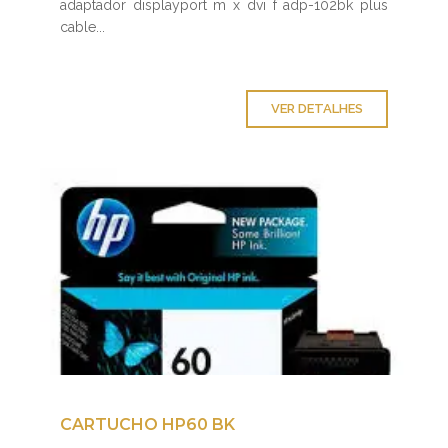
adaptador displayport m x dvi f adp-102bk plus
cable...
VER DETALHES
CARTUCHO HP60 BK