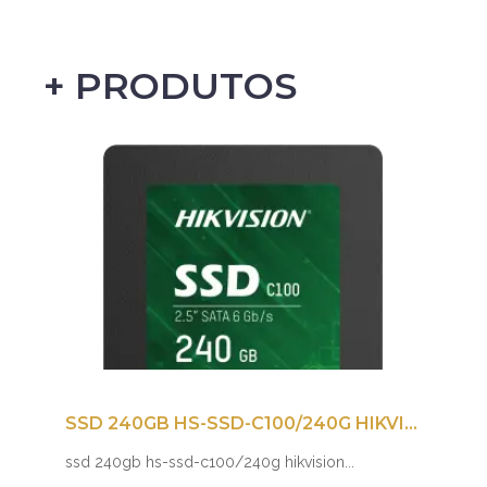
+ PRODUTOS
SSD 240GB HS-SSD-C100/240G HIKVISION
ssd 240gb hs-ssd-c100/240g hikvision...