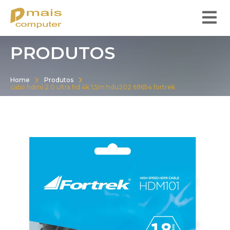
PRODUTOS
Home
Produtos
cabo hdmi 2.0 ultra hd 4k 1,5m hdu202 69654 fortrek