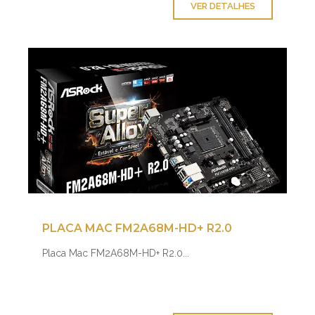
VER DETALHES
PLACA MAC FM2A68M-HD+ R2.0
Placa Mac FM2A68M-HD+ R2.0...