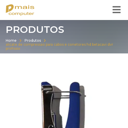
PRODUTOS
Home
Produtos
alicate de compressao para cabos e conetores hd betacavi dvr
profissio