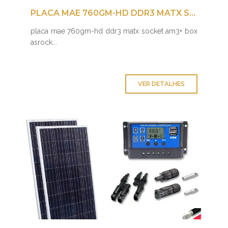
PLACA MAE 760GM-HD DDR3 MATX SOCKET AM3+ BOX ASROCK
placa mae 760gm-hd ddr3 matx socket am3+ box
asrock...
VER DETALHES